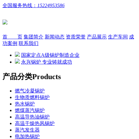
全国服务热线：
15224953586
首 页
集团简介
新闻动态
资质荣誉
产品展示
生产车间
成
功案例
联系我们
国家定点A级锅炉制造企业
永兴锅炉 专业铸就成功
产品分类
Products
燃气冷凝锅炉
生物质燃料锅炉
热水锅炉
燃煤蒸汽锅炉
高温导热油锅炉
高温干燥热风锅炉
蒸汽发生器
电加热锅炉