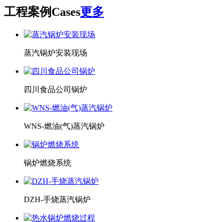
工程案例
Cases
更多
蒸汽锅炉安装现场
四川食品公司锅炉
WNS-燃油(气)蒸汽锅炉
锅炉燃烧系统
DZH-手烧蒸汽锅炉