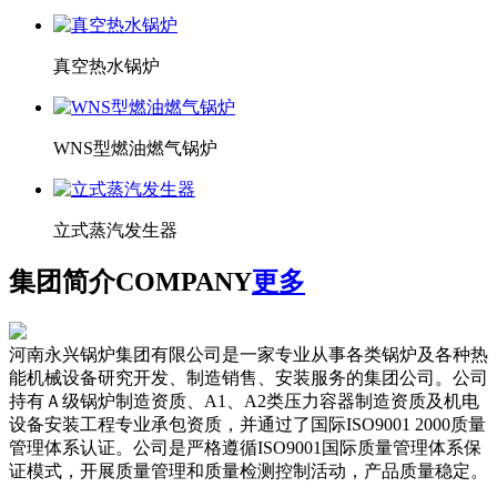
真空热水锅炉
WNS型燃油燃气锅炉
立式蒸汽发生器
集团简介
COMPANY
更多
河南永兴锅炉集团有限公司是一家专业从事各类锅炉及各种热
能机械设备研究开发、制造销售、安装服务的集团公司。公司
持有Ａ级锅炉制造资质、A1、A2类压力容器制造资质及机电
设备安装工程专业承包资质，并通过了国际ISO9001 2000质量
管理体系认证。公司是严格遵循ISO9001国际质量管理体系保
证模式，开展质量管理和质量检测控制活动，产品质量稳定。